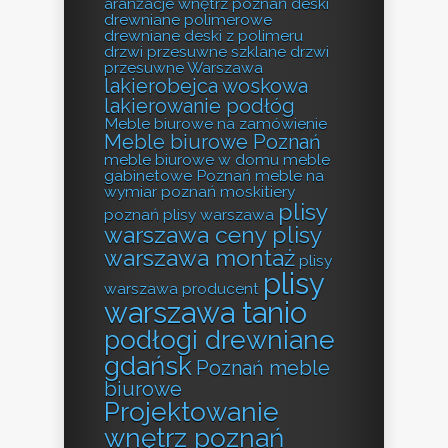
aranżacje wnętrz poznań
deski
drewniane polimerowe
drewniane deski z polimeru
drzwi przesuwne szklane
drzwi
przesuwne Warszawa
lakierobejca woskowa
lakierowanie podłóg
Meble biurowe na zamówienie
Meble biurowe Poznań
meble biurowe w domu
meble
gabinetowe Poznań
meble na
wymiar poznań
moskitiery
plisy
poznań
plisy warszawa
warszawa ceny
plisy
warszawa montaż
plisy
plisy
warszawa producent
warszawa tanio
podłogi drewniane
gdańsk
Poznań meble
biurowe
Projektowanie
wnętrz poznań