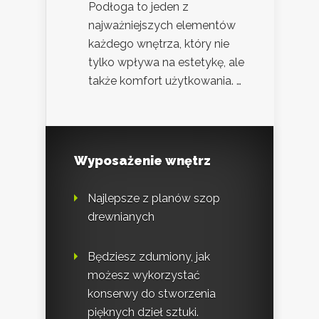
Podłoga to jeden z
najważniejszych elementów
każdego wnętrza, który nie
tylko wpływa na estetykę, ale
także komfort użytkowania. …
Wyposażenie wnętrz
Najlepsze z planów szop
drewnianych
Będziesz zdumiony, jak
możesz wykorzystać
konserwy do stworzenia
pięknych dzieł sztuki.