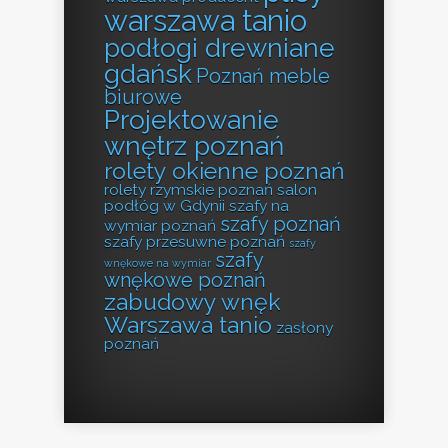
warszawa tanio
podłogi drewniane
gdańsk
Poznań meble
biurowe
Projektowanie
wnętrz poznań
rolety okienne poznań
rolety rzymskie poznań
salon
podłóg w Gdynii
szafy na
szafy poznań
wymiar poznań
szafy przesuwne poznań
szafy
szafy
wnękowe na wymiar
wnękowe poznań
zabudowy wnęk
Warszawa tanio
zasłony
poznań