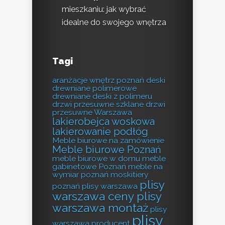
mieszkaniu: jak wybrać
idealne do swojego wnętrza
Tagi
aranżacje wnętrz poznań
deski
drewniane polimerowe
drewniane deski z polimeru
drzwi przesuwne szklane
drzwi
przesuwne Warszawa
lakierobejca woskowa
lakierowanie podłóg
Meble biurowe na zamówienie
Meble biurowe Poznań
meble biurowe w domu
meble
gabinetowe Poznań
meble na
wymiar poznań
moskitiery
plisy
poznań
plisy warszawa
warszawa ceny
plisy
warszawa montaż
plisy
plisy
warszawa producent