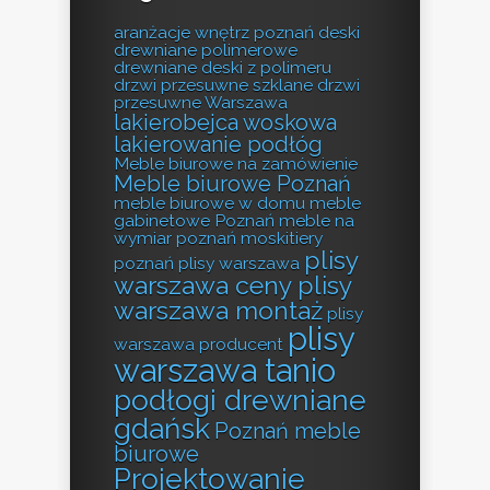
aranżacje wnętrz poznań
deski
drewniane polimerowe
drewniane deski z polimeru
drzwi przesuwne szklane
drzwi
przesuwne Warszawa
lakierobejca woskowa
lakierowanie podłóg
Meble biurowe na zamówienie
Meble biurowe Poznań
meble biurowe w domu
meble
gabinetowe Poznań
meble na
wymiar poznań
moskitiery
plisy
poznań
plisy warszawa
warszawa ceny
plisy
warszawa montaż
plisy
plisy
warszawa producent
warszawa tanio
podłogi drewniane
gdańsk
Poznań meble
biurowe
Projektowanie