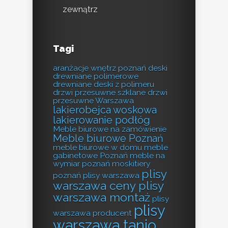
zewnątrz
Tagi
aranżacje wnętrz poznań
deski
drewniane polimerowe
drewniane deski z polimeru
drzwi przesuwne szklane
drzwi
przesuwne Warszawa
lakierobejca woskowa
lakierowanie podłóg
Meble biurowe na zamówienie
Meble biurowe Poznań
meble biurowe w domu
meble
gabinetowe Poznań
meble na
wymiar poznań
moskitiery
plisy
poznań
plisy warszawa
warszawa ceny
plisy
warszawa montaż
plisy
plisy
warszawa producent
warszawa tanio