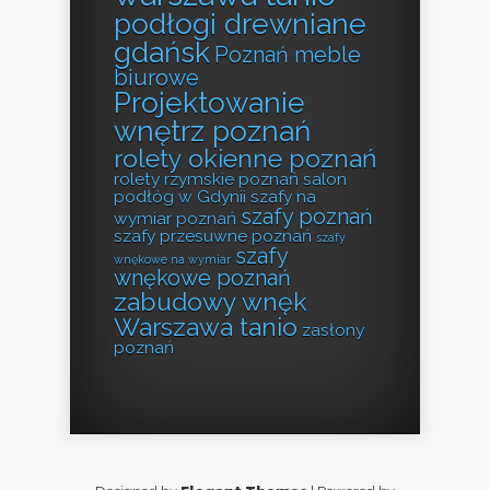
podłogi drewniane
gdańsk
Poznań meble
biurowe
Projektowanie
wnętrz poznań
rolety okienne poznań
rolety rzymskie poznań
salon
podłóg w Gdynii
szafy na
szafy poznań
wymiar poznań
szafy przesuwne poznań
szafy
szafy
wnękowe na wymiar
wnękowe poznań
zabudowy wnęk
Warszawa tanio
zasłony
poznań