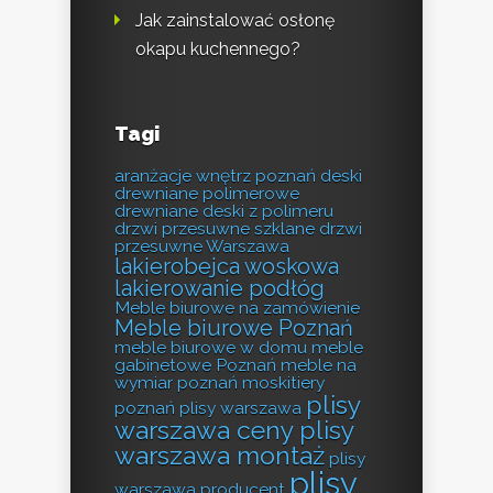
Jak zainstalować osłonę
okapu kuchennego?
Tagi
aranżacje wnętrz poznań
deski
drewniane polimerowe
drewniane deski z polimeru
drzwi przesuwne szklane
drzwi
przesuwne Warszawa
lakierobejca woskowa
lakierowanie podłóg
Meble biurowe na zamówienie
Meble biurowe Poznań
meble biurowe w domu
meble
gabinetowe Poznań
meble na
wymiar poznań
moskitiery
plisy
poznań
plisy warszawa
warszawa ceny
plisy
warszawa montaż
plisy
plisy
warszawa producent