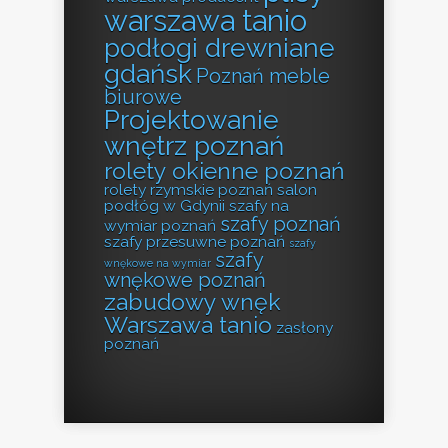
warszawa tanio
podłogi drewniane
gdańsk
Poznań meble
biurowe
Projektowanie
wnętrz poznań
rolety okienne poznań
rolety rzymskie poznań
salon
podłóg w Gdynii
szafy na
szafy poznań
wymiar poznań
szafy przesuwne poznań
szafy
szafy
wnękowe na wymiar
wnękowe poznań
zabudowy wnęk
Warszawa tanio
zasłony
poznań