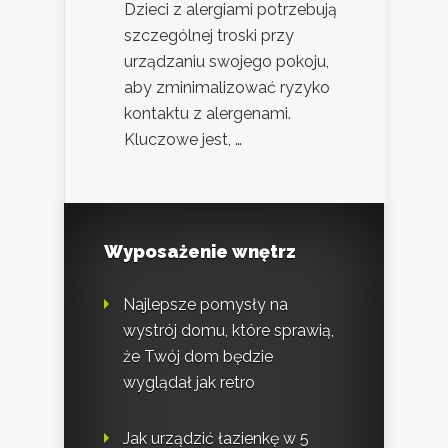
Dzieci z alergiami potrzebują
szczególnej troski przy
urządzaniu swojego pokoju,
aby zminimalizować ryzyko
kontaktu z alergenami.
Kluczowe jest, …
Wyposażenie wnętrz
Najlepsze pomysły na
wystrój domu, które sprawią,
że Twój dom będzie
wyglądał jak retro
Jak urządzić łazienkę w 5