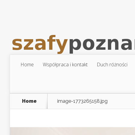
Home
Współpraca i kontakt
Duch różności
Home
image-1773265158.jpg