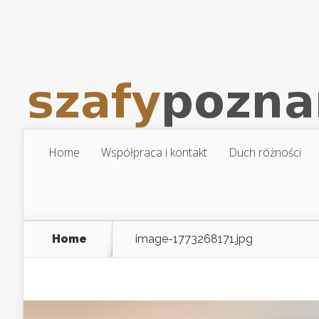
Home
Współpraca i kontakt
Duch różności
Home
image-1773268171.jpg