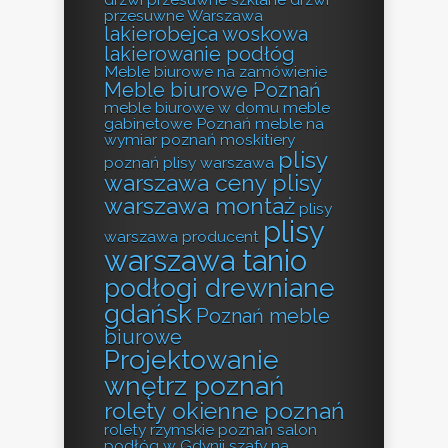
przesuwne Warszawa
lakierobejca woskowa
lakierowanie podłóg
Meble biurowe na zamówienie
Meble biurowe Poznań
meble biurowe w domu
meble
gabinetowe Poznań
meble na
wymiar poznań
moskitiery
plisy
poznań
plisy warszawa
warszawa ceny
plisy
warszawa montaż
plisy
plisy
warszawa producent
warszawa tanio
podłogi drewniane
gdańsk
Poznań meble
biurowe
Projektowanie
wnętrz poznań
rolety okienne poznań
rolety rzymskie poznań
salon
podłóg w Gdynii
szafy na