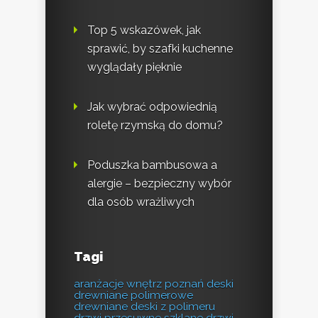
Top 5 wskazówek, jak
sprawić, by szafki kuchenne
wyglądały pięknie
Jak wybrać odpowiednią
roletę rzymską do domu?
Poduszka bambusowa a
alergie – bezpieczny wybór
dla osób wrażliwych
Tagi
aranżacje wnętrz poznań
deski
drewniane polimerowe
drewniane deski z polimeru
drzwi przesuwne szklane
drzwi