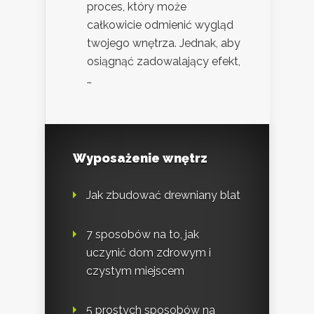
proces, który może
całkowicie odmienić wygląd
twojego wnętrza. Jednak, aby
osiągnąć zadowalający efekt,
…
Wyposażenie wnętrz
Jak zbudować drewniany blat
7 sposobów na to, jak
uczynić dom zdrowym i
czystym miejscem
5 prostych sposobów na