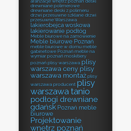
aranżacje wnętrz poznań
deski
drewniane polimerowe
drewniane deski z polimeru
drzwi przesuwne szklane
drzwi
przesuwne Warszawa
lakierobejca woskowa
lakierowanie podłóg
Meble biurowe na zamówienie
Meble biurowe Poznań
meble biurowe w domu
meble
gabinetowe Poznań
meble na
wymiar poznań
moskitiery
plisy
poznań
plisy warszawa
warszawa ceny
plisy
warszawa montaż
plisy
plisy
warszawa producent
warszawa tanio
podłogi drewniane
gdańsk
Poznań meble
biurowe
Projektowanie
wnętrz poznań