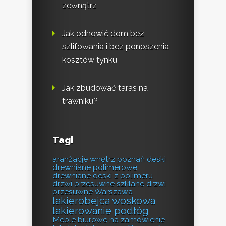
zewnątrz
Jak odnowić dom bez
szlifowania i bez ponoszenia
kosztów tynku
Jak zbudować taras na
trawniku?
Tagi
aranżacje wnętrz poznań
deski
drewniane polimerowe
drewniane deski z polimeru
drzwi przesuwne szklane
drzwi
przesuwne Warszawa
lakierobejca woskowa
lakierowanie podłóg
Meble biurowe na zamówienie