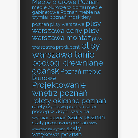
Meble biurowe Poznań
meble biurowe w domu
meble
gabinetowe Poznań
meble na
wymiar poznań
moskitiery
plisy
poznań
plisy warszawa
warszawa ceny
plisy
warszawa montaż
plisy
plisy
warszawa producent
warszawa tanio
podłogi drewniane
gdańsk
Poznań meble
biurowe
Projektowanie
wnętrz poznań
rolety okienne poznań
rolety rzymskie poznań
salon
podłóg w Gdynii
szafy na
szafy poznań
wymiar poznań
szafy przesuwne poznań
szafy
szafy
wnękowe na wymiar
wnękowe poznań