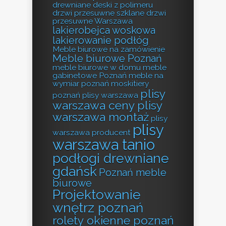
drewniane deski z polimeru
drzwi przesuwne szklane
drzwi
przesuwne Warszawa
lakierobejca woskowa
lakierowanie podłóg
Meble biurowe na zamówienie
Meble biurowe Poznań
meble biurowe w domu
meble
gabinetowe Poznań
meble na
wymiar poznań
moskitiery
plisy
poznań
plisy warszawa
warszawa ceny
plisy
warszawa montaż
plisy
plisy
warszawa producent
warszawa tanio
podłogi drewniane
gdańsk
Poznań meble
biurowe
Projektowanie
wnętrz poznań
rolety okienne poznań