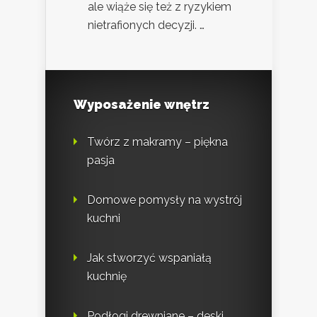
ale wiąże się też z ryzykiem
nietrafionych decyzji. …
Wyposażenie wnętrz
Twórz z makramy – piękna
pasja
Domowe pomysły na wystrój
kuchni
Jak stworzyć wspaniałą
kuchnię
Podłogi drewniane – deski