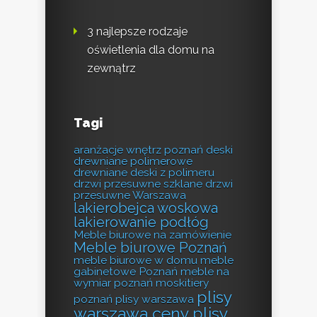
3 najlepsze rodzaje
oświetlenia dla domu na
zewnątrz
Tagi
aranżacje wnętrz poznań
deski
drewniane polimerowe
drewniane deski z polimeru
drzwi przesuwne szklane
drzwi
przesuwne Warszawa
lakierobejca woskowa
lakierowanie podłóg
Meble biurowe na zamówienie
Meble biurowe Poznań
meble biurowe w domu
meble
gabinetowe Poznań
meble na
wymiar poznań
moskitiery
plisy
poznań
plisy warszawa
warszawa ceny
plisy