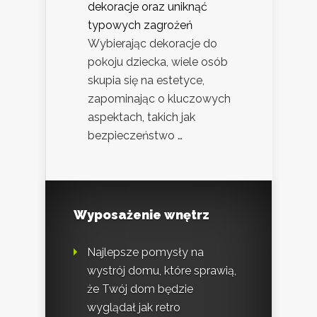
dekoracje oraz uniknąć
typowych zagrożeń
Wybierając dekoracje do
pokoju dziecka, wiele osób
skupia się na estetyce,
zapominając o kluczowych
aspektach, takich jak
bezpieczeństwo …
Wyposażenie wnętrz
Najlepsze pomysły na
wystrój domu, które sprawią,
że Twój dom będzie
wyglądał jak retro