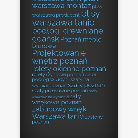
warszawa montaż
plisy
plisy
warszawa producent
warszawa tanio
podłogi drewniane
gdańsk
Poznań meble
biurowe
Projektowanie
wnętrz poznań
rolety okienne poznań
rolety rzymskie poznań
salon
podłóg w Gdynii
szafy na
szafy poznań
wymiar poznań
szafy przesuwne poznań
szafy
szafy
wnękowe na wymiar
wnękowe poznań
zabudowy wnęk
Warszawa tanio
zasłony
poznań