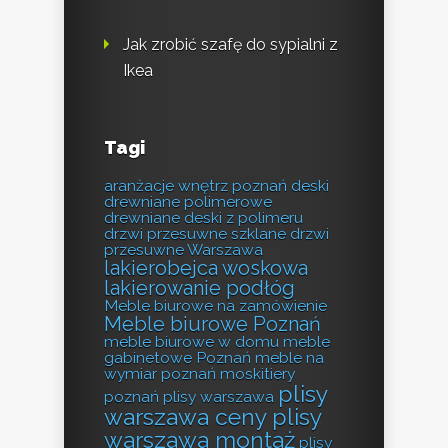
Jak zrobić szafę do sypialni z
Ikea
Tagi
aranżacje wnętrz poznań
deski
drewniane polimerowe
drewniane deski z polimeru
drzwi przesuwne szklane
drzwi
przesuwne Warszawa
lakierobejca woskowa
lakierowanie podłóg
Meble biurowe na zamówienie
Meble biurowe Poznań
meble biurowe w domu
meble
gabinetowe Poznań
meble na
wymiar poznań
moskitiery
plisy
poznań
plisy warszawa
warszawa ceny
plisy
warszawa montaż
plisy