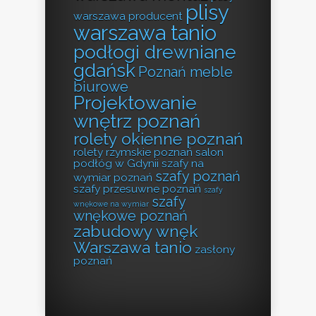
plisy
warszawa producent
warszawa tanio
podłogi drewniane
gdańsk
Poznań meble
biurowe
Projektowanie
wnętrz poznań
rolety okienne poznań
rolety rzymskie poznań
salon
podłóg w Gdynii
szafy na
szafy poznań
wymiar poznań
szafy przesuwne poznań
szafy
szafy
wnękowe na wymiar
wnękowe poznań
zabudowy wnęk
Warszawa tanio
zasłony
poznań